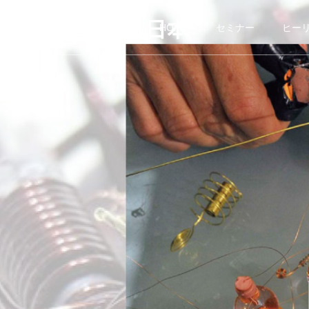
ダマヌール日本
HOME
セミナー
ヒー