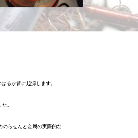
のはるか昔に起源します。
した。
ためのらせんと金属の実際的な